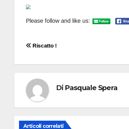
Please follow and like us:
Navigazione
Riscatto !
articoli
Di
Pasquale Spera
Articoli correlati