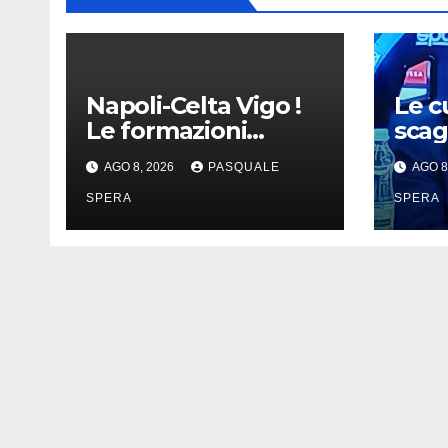
Napoli-Celta Vigo !
Le c
Le formazioni
scag
ufficiali !
DeL
AGO 8, 2026
PASQUALE
AGO 8
SPERA
SPERA