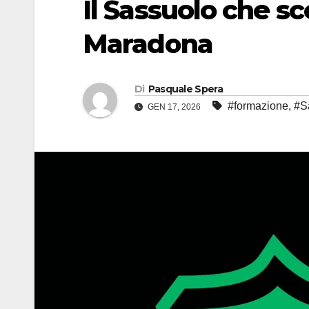
Il Sassuolo che s
Maradona
Di
Pasquale Spera
#formazione
,
#S
GEN 17, 2026