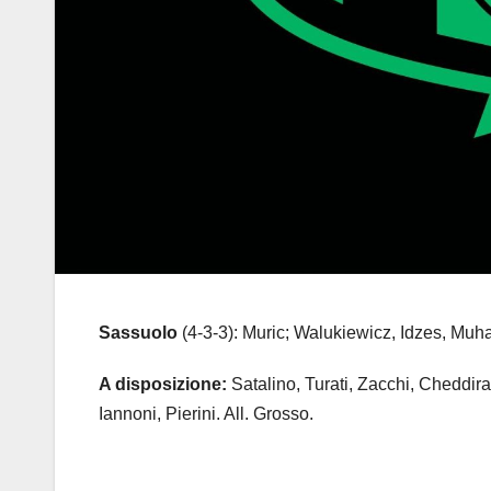
Sassuolo
(4-3-3): Muric; Walukiewicz, Idzes, Muh
A disposizione:
Satalino, Turati, Zacchi, Cheddir
Iannoni, Pierini. All. Grosso.