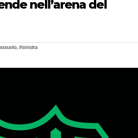
cende nell’arena del
assuolo
,
#sinistra