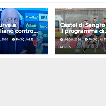
urve si
Castel di Sangro 
liano contro
Il programma di
a
oggi
, 2026
PASQUALE
AGO 8, 2026
PASQUALE
SPERA