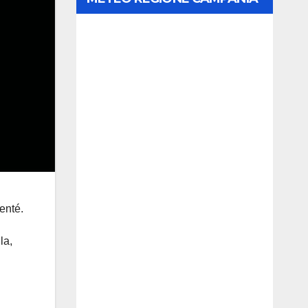
enté.
la,