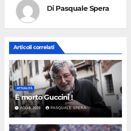
Di
Pasquale Spera
Articoli correlati
ATTUALITÀ
È morto Guccini !
AGO 6, 2026
PASQUALE SPERA