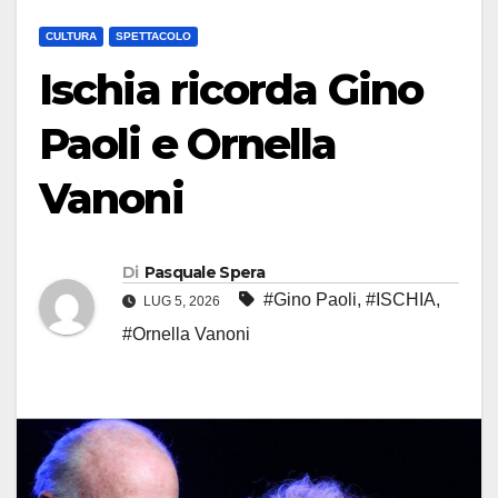
CULTURA
SPETTACOLO
Ischia ricorda Gino
Paoli e Ornella
Vanoni
Di
Pasquale Spera
#Gino Paoli
,
#ISCHIA
,
LUG 5, 2026
#Ornella Vanoni