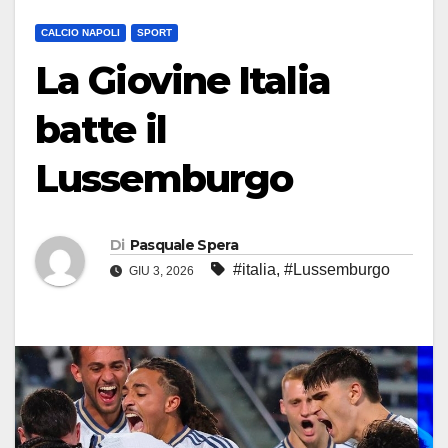
CALCIO NAPOLI
SPORT
La Giovine Italia
batte il
Lussemburgo
Di
Pasquale Spera
#italia
,
#Lussemburgo
GIU 3, 2026