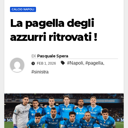
CALCIO NAPOLI
La pagella degli
azzurri ritrovati !
Di
Pasquale Spera
#Napoli
,
#pagella
,
FEB 1, 2026
#sinistra