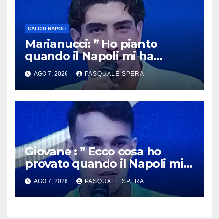
CALCIO NAPOLI
Marianucci: ” Ho pianto
quando il Napoli mi ha
chiamato !”
AGO 7, 2026
PASQUALE SPERA
Giovane : ” Ecco cosa ho
provato quando il Napoli mi
ha chiamato !”
AGO 7, 2026
PASQUALE SPERA