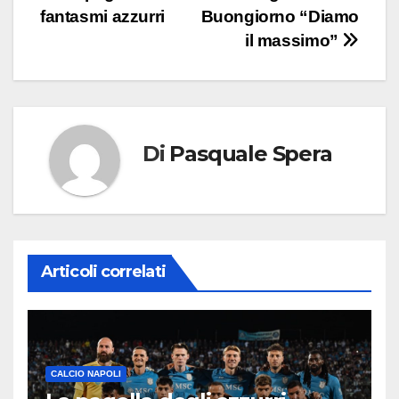
fantasmi azzurri
Buongiorno “Diamo
articoli
il massimo”
Di
Pasquale Spera
Articoli correlati
CALCIO NAPOLI