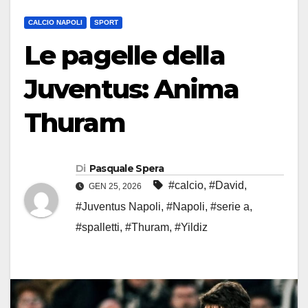
CALCIO NAPOLI
SPORT
Le pagelle della
Juventus: Anima
Thuram
Di
Pasquale Spera
#calcio
,
#David
,
GEN 25, 2026
#Juventus Napoli
,
#Napoli
,
#serie a
,
#spalletti
,
#Thuram
,
#Yildiz