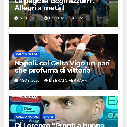
La pagella degli azzurri .
Allegri a metà !
AGO 8, 2026
PASQUALE SPERA
CALCIO NAPOLI
Napoli, col Celta Vigo un pari
che profuma di vittoria
AGO 8, 2026
LIBERATO FERRARA
CALCIO NAPOLI
SPORT
Di Lorenzo “Pronti a buona