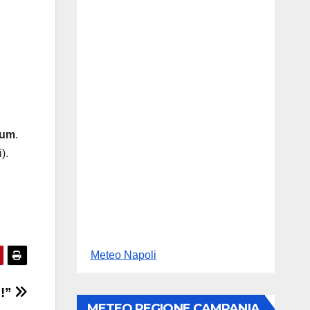
rum
.
).
Meteo Napoli
 !”
METEO REGIONE CAMPANIA