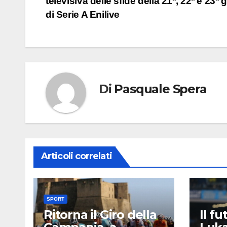
televisiva delle sfide della 21ª, 22ª e 23ª 
articoli
di Serie A Enilive
Di
Pasquale Spera
Articoli correlati
SPORT
Ritorna il Giro della
Il f