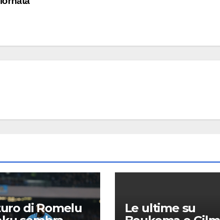
giornata
uturo di Romelu
Le ultime su