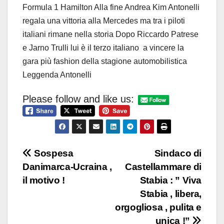
Formula 1 Hamilton Alla fine Andrea Kim Antonelli
regala una vittoria alla Mercedes ma tra i piloti
italiani rimane nella storia Dopo Riccardo Patrese
e Jarno Trulli lui è il terzo italiano a vincere la
gara più fashion della stagione automobilistica
Leggenda Antonelli
Please follow and like us:
Navigazione
Sospesa
Sindaco di
Danimarca-Ucraina ,
Castellammare di
articoli
il motivo !
Stabia : ” Viva
Stabia , libera,
orgogliosa , pulita e
unica !”