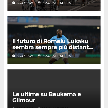
AGO 6, 2026
PASQUALE SPERA
Il futuro di Romelu Lukaku
sembra sempre più distante
dal Napoli.
AGO 6, 2026
PASQUALE SPERA
Le ultime su Beukema e
Gilmour