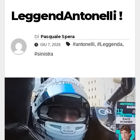
LeggendAntonelli !
Di
Pasquale Spera
#antonelli
,
#Leggenda
,
GIU 7, 2026
#sinistra