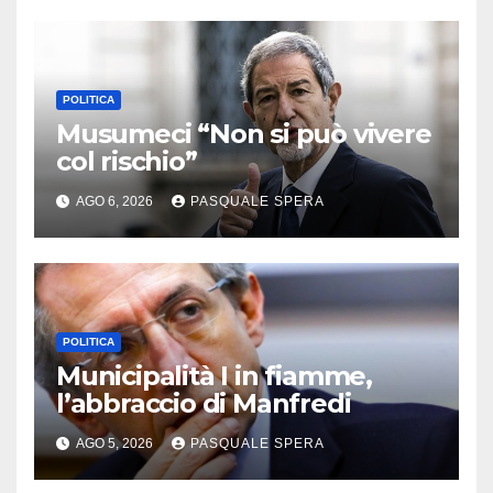
POLITICA
Musumeci “Non si può vivere
col rischio”
AGO 6, 2026
PASQUALE SPERA
POLITICA
Municipalità I in fiamme,
l’abbraccio di Manfredi
AGO 5, 2026
PASQUALE SPERA