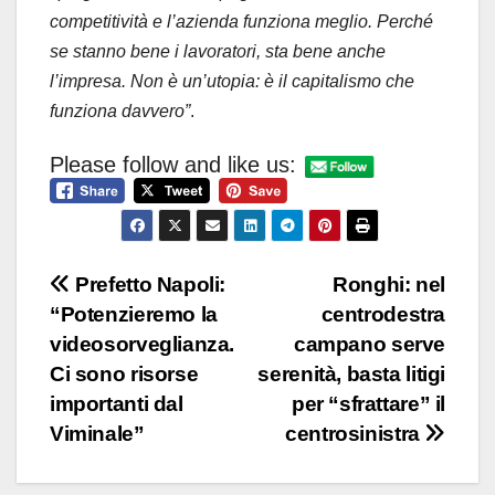
competitività e l’azienda funziona meglio. Perché
se stanno bene i lavoratori, sta bene anche
l’impresa. Non è un’utopia: è il capitalismo che
funziona davvero”
.
Please follow and like us:
Navigazione
Prefetto Napoli:
Ronghi: nel
“Potenzieremo la
centrodestra
articoli
videosorveglianza.
campano serve
Ci sono risorse
serenità, basta litigi
importanti dal
per “sfrattare” il
Viminale”
centrosinistra