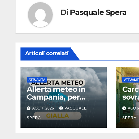
Di
Pasquale Spera
Articoli correlati
ATTUALITÀ
ATTUALIT
Allerta meteo in
Carc
Campania, per
sovr
temporali
prob
AGO 7, 2026
PASQUALE
AGO 6
SPERA
SPERA