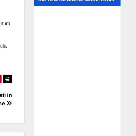
rtura
alla
ti in
se