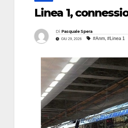
Linea 1, connessio
Di
Pasquale Spera
#Anm
,
#Linea 1
GIU 29, 2026