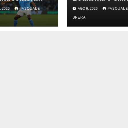
re più distante
, 2026
PASQUALE
AGO 6, 2026
PASQUALE
Napoli.
SPERA