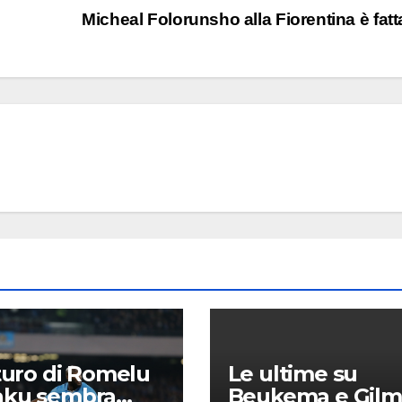
Micheal Folorunsho alla Fiorentina è fatt
uturo di Romelu
Le ultime su
aku sembra
Beukema e Gilm