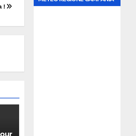
a !
our