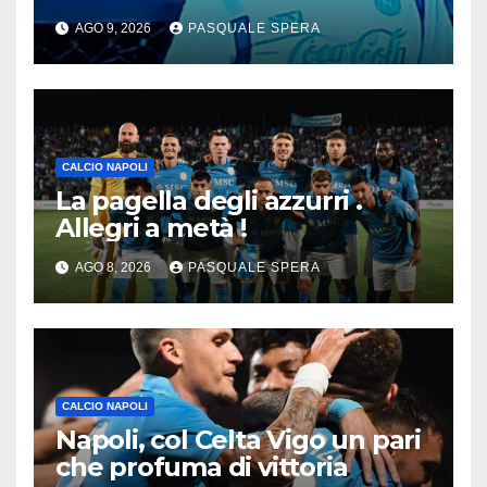
migliorata !
AGO 9, 2026
PASQUALE SPERA
CALCIO NAPOLI
La pagella degli azzurri .
Allegri a metà !
AGO 8, 2026
PASQUALE SPERA
CALCIO NAPOLI
Napoli, col Celta Vigo un pari
che profuma di vittoria