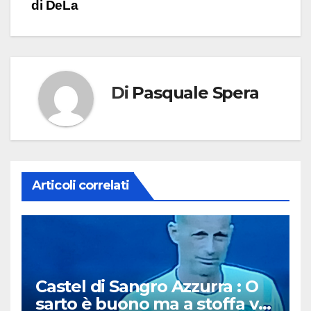
articoli
di DeLa
Di
Pasquale Spera
Articoli correlati
Castel di Sangro Azzurra : O
sarto è buono ma a stoffa va