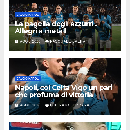
CALCIO NAPOLI
La pagella degli azzurri .
Allegri a metà !
AGO 8, 2026
PASQUALE SPERA
CALCIO NAPOLI
Napoli, col Celta Vigo un pari
che profuma di vittoria
AGO 8, 2026
LIBERATO FERRARA