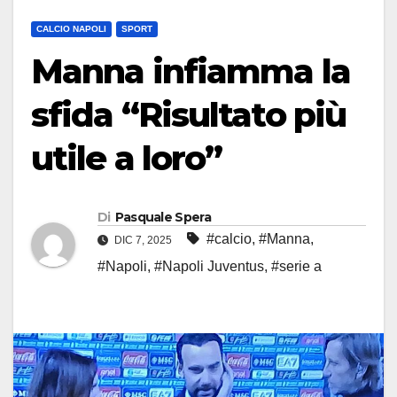
CALCIO NAPOLI
SPORT
Manna infiamma la
sfida “Risultato più
utile a loro”
Di
Pasquale Spera
#calcio
,
#Manna
,
DIC 7, 2025
#Napoli
,
#Napoli Juventus
,
#serie a