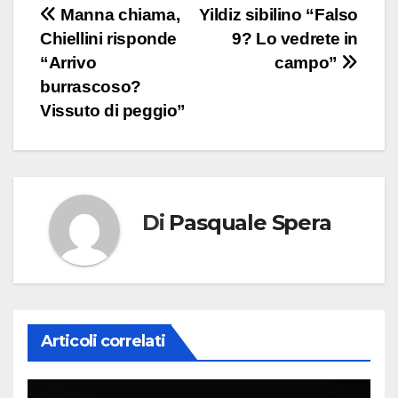
Navigazione
Manna chiama,
Yildiz sibilino “Falso
Chiellini risponde
9? Lo vedrete in
articoli
“Arrivo
campo”
burrascoso?
Vissuto di peggio”
Di
Pasquale Spera
Articoli correlati