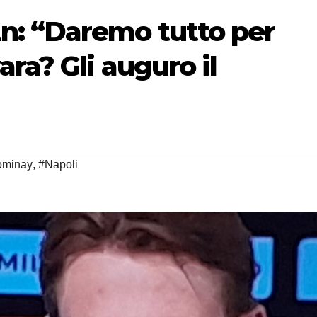
: “Daremo tutto per
ra? Gli auguro il
ominay
,
#Napoli