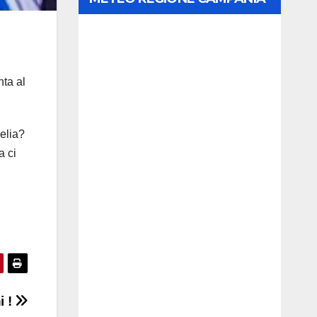
nta al
elia?
a ci
i !