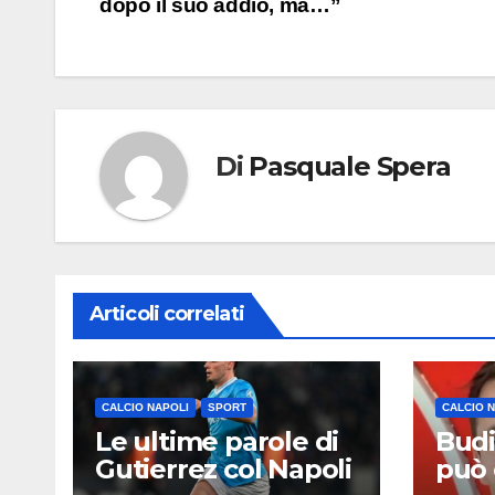
dopo il suo addio, ma…”
articoli
Di
Pasquale Spera
Articoli correlati
CALCIO NAPOLI
SPORT
CALCIO 
Le ultime parole di
Budi
Gutierrez col Napoli
può 