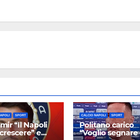
NAPOLI
SPORT
CALCIO NAPOLI
SPORT
mir “Il Napoli
Politano carico
crescere” e
“Voglio segnare 