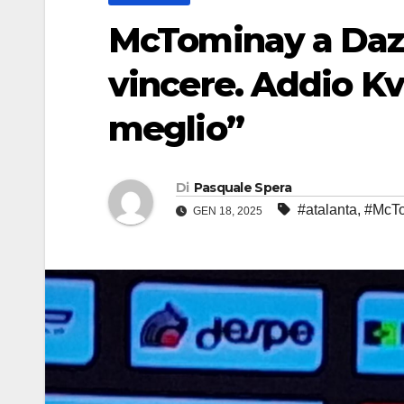
McTominay a Dazn
vincere. Addio Kva
meglio”
Di
Pasquale Spera
#atalanta
,
#McT
GEN 18, 2025