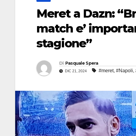
Meret a Dazn: “Br
match e’ importa
stagione”
Di
Pasquale Spera
#meret
,
#Napoli
,
DIC 21, 2024