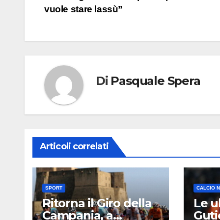
articoli
vuole stare lassù”
Di
Pasquale Spera
Articoli correlati
SPORT
CALCIO 
Ritorna il Giro della
Le u
Campania, a
Guti