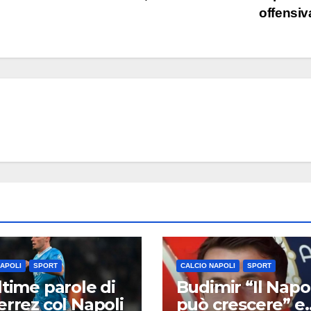
offensi
NAPOLI
SPORT
CALCIO NAPOLI
SPORT
ltime parole di
Budimir “Il Napol
errez col Napoli
può crescere” e