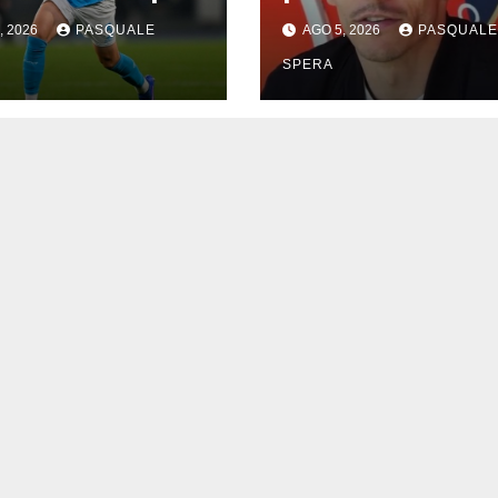
elogia Rafa Mari
, 2026
PASQUALE
AGO 5, 2026
PASQUALE
SPERA