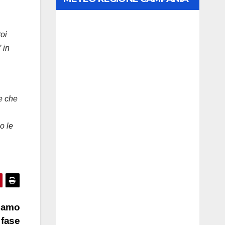
oi
 in
le che
o le
tiamo
 fase