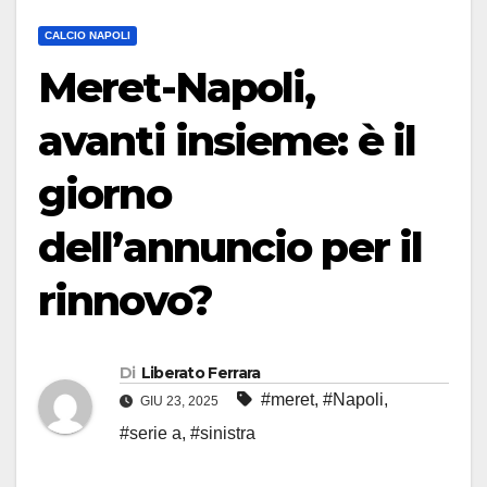
CALCIO NAPOLI
Meret-Napoli,
avanti insieme: è il
giorno
dell’annuncio per il
rinnovo?
Di
Liberato Ferrara
#meret
,
#Napoli
,
GIU 23, 2025
#serie a
,
#sinistra