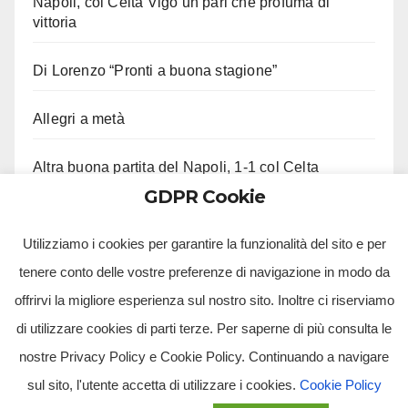
Napoli, col Celta Vigo un pari che profuma di
vittoria
Di Lorenzo “Pronti a buona stagione”
Allegri a metà
Altra buona partita del Napoli, 1-1 col Celta
GDPR Cookie
Ci lascia Roberto Costanzo, aveva 97 anni
Utilizziamo i cookies per garantire la funzionalità del sito e per
tenere conto delle vostre preferenze di navigazione in modo da
offrirvi la migliore esperienza sul nostro sito. Inoltre ci riserviamo
di utilizzare cookies di parti terze. Per saperne di più consulta le
nostre Privacy Policy e Cookie Policy. Continuando a navigare
sul sito, l'utente accetta di utilizzare i cookies.
Cookie Policy
Tv Multimidia Srl - Via Giulio Natta, SNC, 80126, Napoli (NA).