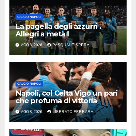
CALCIO NAPOLI
La pagella degli azzurri .
Allegri a metà !
AGO 8, 2026
PASQUALE SPERA
CALCIO NAPOLI
Napoli, col Celta Vigo un pari
che profuma di vittoria
AGO 8, 2026
LIBERATO FERRARA