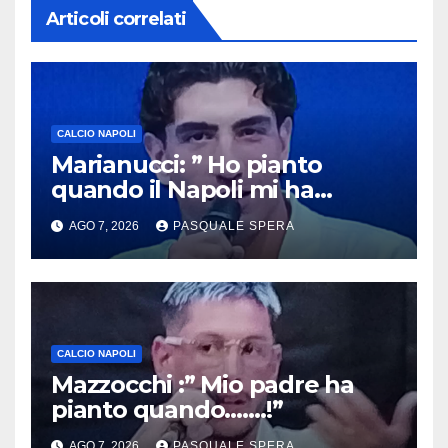
Articoli correlati
CALCIO NAPOLI
Marianucci: ” Ho pianto
quando il Napoli mi ha
chiamato !”
AGO 7, 2026
PASQUALE SPERA
CALCIO NAPOLI
Mazzocchi :” Mio padre ha
pianto quando…….!”
AGO 7, 2026
PASQUALE SPERA