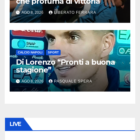
che profuma di vittoria
AGO 8, 2026
LIBERATO FERRARA
CALCIO NAPOLI
SPORT
Di Lorenzo “Pronti a buona
stagione”
AGO 8, 2026
PASQUALE SPERA
LIVE