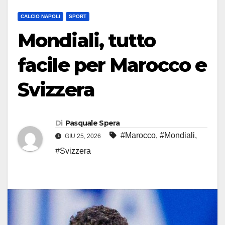
CALCIO NAPOLI
SPORT
Mondiali, tutto
facile per Marocco e
Svizzera
Di
Pasquale Spera
#Marocco
,
#Mondiali
,
GIU 25, 2026
#Svizzera