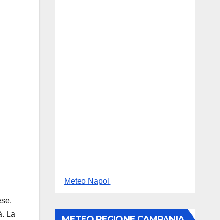
Meteo Napoli
ese.
à. La
METEO REGIONE CAMPANIA