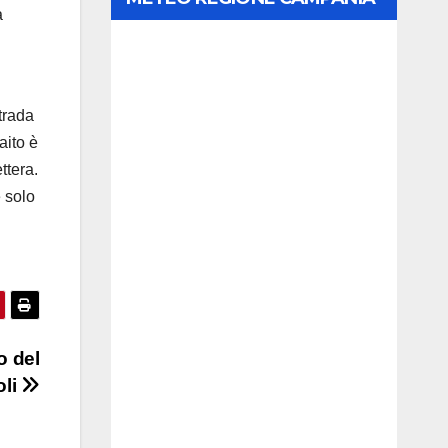
a
trada
aito è
ttera.
e solo
o del
oli