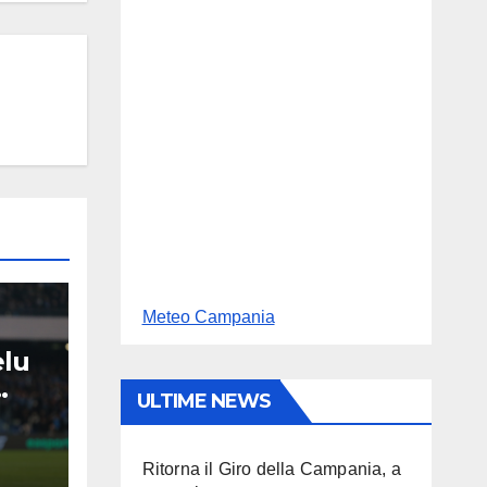
Meteo Campania
elu
ULTIME NEWS
ante
Ritorna il Giro della Campania, a