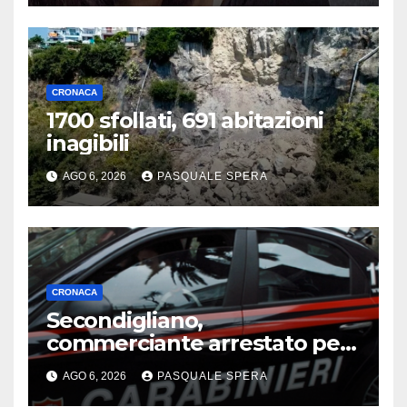
CRONACA
1700 sfollati, 691 abitazioni
inagibili
AGO 6, 2026
PASQUALE SPERA
CRONACA
Secondigliano,
commerciante arrestato per
resistenza a pubblico
AGO 6, 2026
PASQUALE SPERA
ufficiale