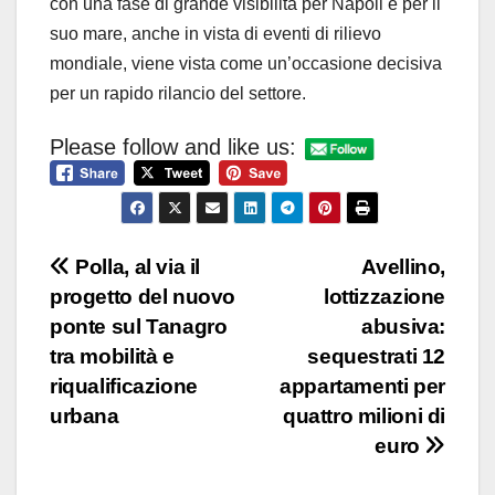
con una fase di grande visibilità per Napoli e per il
suo mare, anche in vista di eventi di rilievo
mondiale, viene vista come un’occasione decisiva
per un rapido rilancio del settore.
Please follow and like us:
Navigazione
Polla, al via il
Avellino,
progetto del nuovo
lottizzazione
articoli
ponte sul Tanagro
abusiva:
tra mobilità e
sequestrati 12
riqualificazione
appartamenti per
urbana
quattro milioni di
euro