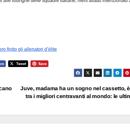
re alle lusinghe delle squadre italiane, nient’affatto intenzionato 
o finito gli allenatori d’élite
ncano
Juve, madama ha un sogno nel cassetto, 
tra i migliori centravanti al mondo: le ult