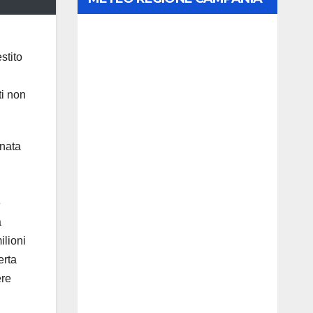
stito
ti non
gnata
e
a
ilioni
erta
ere