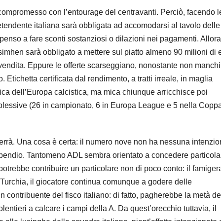
 compromesso con l’entourage del centravanti. Perciò, facendo 
retendente italiana sarà obbligata ad accomodarsi al tavolo delle
penso a fare sconti sostanziosi o dilazioni nei pagamenti. Allora
simhen sarà obbligato a mettere sul piatto almeno 90 milioni di 
 vendita. Eppure le offerte scarseggiano, nonostante non manchi
 Etichetta certificata dal rendimento, a tratti irreale, in maglia
ca dell’Europa calcistica, ma mica chiunque arricchisce poi
complessive (26 in campionato, 6 in Europa League e 5 nella Copp
 verrà. Una cosa è certa: il numero nove non ha nessuna intenzio
ipendio. Tantomeno ADL sembra orientato a concedere particola
o potrebbe contribuire un particolare non di poco conto: il famiger
 in Turchia, il giocatore continua comunque a godere delle
 un contribuente del fisco italiano: di fatto, pagherebbe la metà de
entieri a calcare i campi della A. Da quest’orecchio tuttavia, il