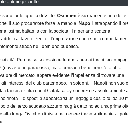
foto antimo piccirillo
e sono tante: quella di Victor
Osimhen
è sicuramente una delle
rte, il suo procuratore forza la mano al
Napoli
, strappando il pre
alissima battaglia con la società, il nigeriano scatena
i addetti ai lavori. Per cui, l’impressione che i suoi comportamen
ntemente strada nell’opinione pubblica.
ammaticità. Perché se la cessione temporanea ai turchi, accompa
027 (davvero un paradosso, ma a pensarci bene non c’era altra
valore di mercato, appare evidente l’impellenza di trovare una
gli interessi del club partenopeo. In soldoni, il Napoli non vuol
lla clausola. Cifra che il Galatasaray non riesce assolutamente 
no finora – disposti a sobbarcarsi un ingaggio così alto, da 10 m
mbolo del terzo scudetto azzurro ha già detto no ad una prima off
he alla lunga Osimhen finisca per cedere inesorabilmente al pot
ue.