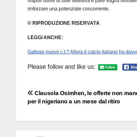
Napoli soffre di otite selettiva e pare voglia resiste
rinforzare una potenziale concorrente.
© RIPRODUZIONE RISERVATA
LEGGI ANCHE:
Gattuso nuovo c.t.? Allora il calcio italiano ha davver
Please follow and like us:
Navigazione
Clausola Osimhen, le offerte non ma
per il nigeriano a un mese dal ritiro
articoli