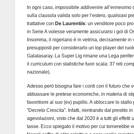
In ogni caso, impossibile addivenire all’ennesimo
sulla clausola valida solo per l’estero, qualsiasi p
trattative con
De Laurentiis
: un venditore poco pro
in Serie A volesse veramente assicurarsi i gol di O
Insomma, il nigeriano è in vetrina, decisamente in
presupposti per considerarlo un top player del ruolo.
Galatasaray. La Super Lig rimane una Lega periferi
il curriculum con statistiche fuori scala: 37 reti 
nazionale).
Adesso però bisogna fare i conti con il futuro che
abbassare le pretese economiche, in materia di st
favoritismi al suo (ex) pupillo. A sbloccare lo stall
“Decreto Crescita”. Infatti, rientrando dal prestito
agevolazioni, visto che dal 2020 è a tutti gli effetti
tasse. Ecco spiegato il motivo per cui tornerebbe vol