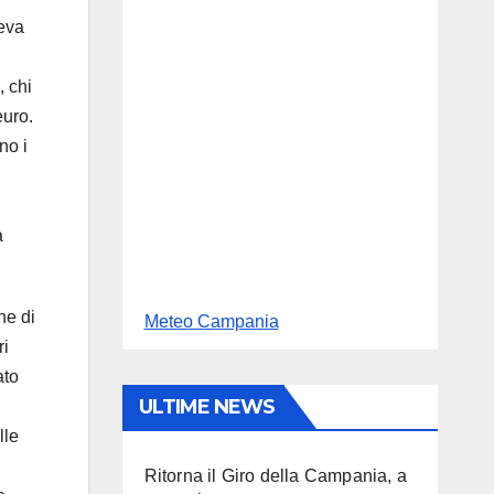
leva
, chi
euro.
no i
a
ne di
Meteo Campania
ri
ato
ULTIME NEWS
lle
Ritorna il Giro della Campania, a