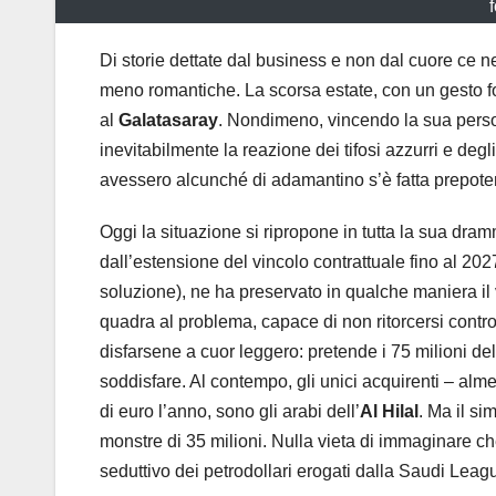
Di storie dettate dal business e non dal cuore ce n
meno romantiche. La scorsa estate, con un gesto fo
al
Galatasaray
. Nondimeno, vincendo la sua person
inevitabilmente la reazione dei tifosi azzurri e degl
avessero alcunché di adamantino s’è fatta prepote
Oggi la situazione si ripropone in tutta la sua dr
dall’estensione del vincolo contrattuale fino al 2
soluzione), ne ha preservato in qualche maniera il 
quadra al problema, capace di non ritorcersi contro 
disfarsene a cuor leggero: pretende i 75 milioni de
soddisfare. Al contempo, gli unici acquirenti – alme
di euro l’anno, sono gli arabi dell’
Al Hilal
. Ma il si
monstre di 35 milioni. Nulla vieta di immaginare c
seduttivo dei petrodollari erogati dalla Saudi Leag