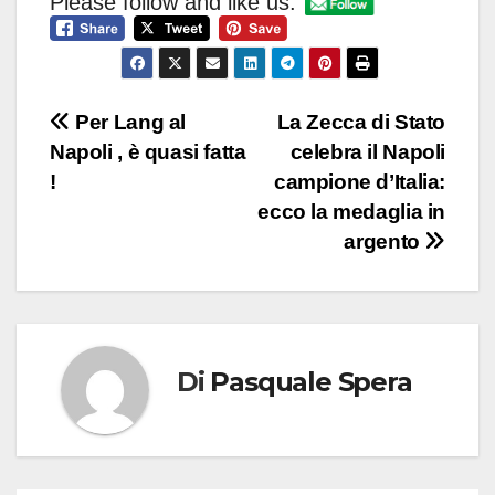
Please follow and like us:
Navigazione
Per Lang al
La Zecca di Stato
Napoli , è quasi fatta
celebra il Napoli
articoli
!
campione d’Italia:
ecco la medaglia in
argento
Di
Pasquale Spera