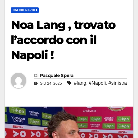
CALCIO NAPOLI
Noa Lang , trovato
l’accordo con il
Napoli !
Di
Pasquale Spera
#lang
,
#Napoli
,
#sinistra
GIU 24, 2025