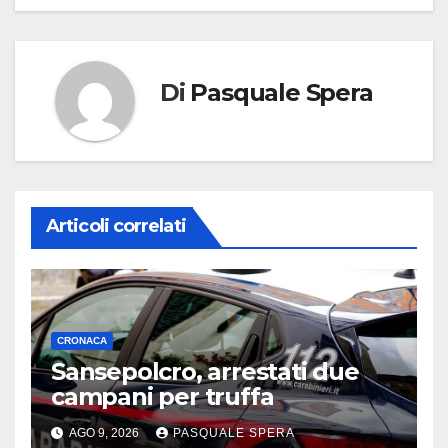
Di
Pasquale Spera
Articoli correlati
CRONACA
Sansepolcro, arrestati due
campani per truffa
AGO 9, 2026
PASQUALE SPERA