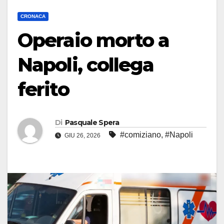
CRONACA
Operaio morto a
Napoli, collega
ferito
Di
Pasquale Spera
#comiziano
,
#Napoli
GIU 26, 2026