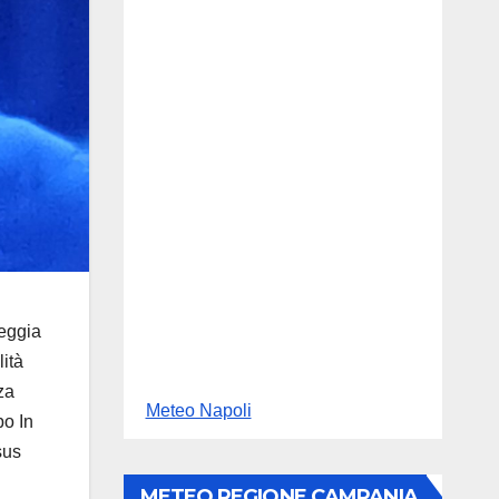
reggia
lità
za
Meteo Napoli
po In
sus
METEO REGIONE CAMPANIA