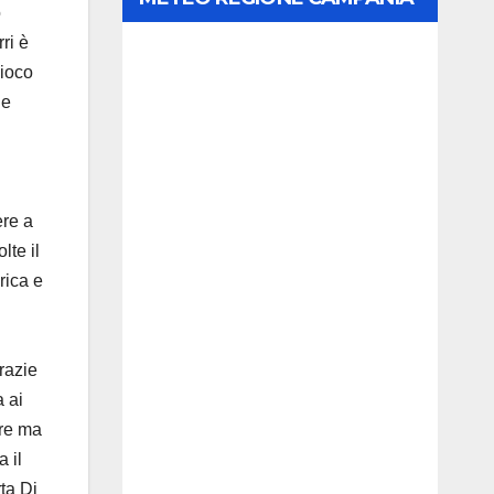
o
ri è
gioco
de
re a
lte il
rica e
razie
a ai
are ma
 il
ta Di