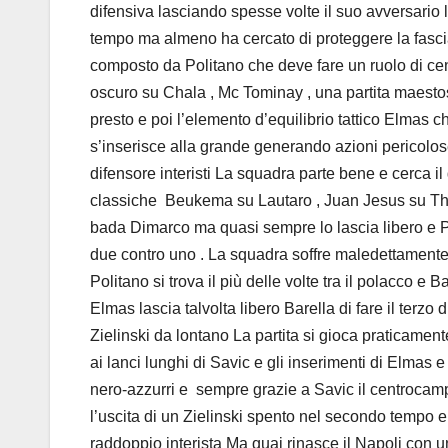
difensiva lasciando spesse volte il suo avversario 
tempo ma almeno ha cercato di proteggere la fascia 
composto da Politano che deve fare un ruolo di cen
oscuro su Chala , Mc Tominay , una partita maestos
presto e poi l’elemento d’equilibrio tattico Elmas c
s’inserisce alla grande generando azioni pericolos
difensore interisti La squadra parte bene e cerca il
classiche Beukema su Lautaro , Juan Jesus su Th
bada Dimarco ma quasi sempre lo lascia libero e P
due contro uno . La squadra soffre maledettamente 
Politano si trova il più delle volte tra il polacc
Elmas lascia talvolta libero Barella di fare il terz
Zielinski da lontano La partita si gioca praticamen
ai lanci lunghi di Savic e gli inserimenti di Elmas
nero-azzurri e sempre grazie a Savic il centrocam
l’uscita di un Zielinski spento nel secondo tempo e
raddoppio interista Ma quai rinasce il Napoli con 