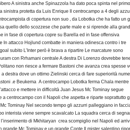
libero A sinistra anche Spinazzola ha dato poca spinta nel prim
sinistra protetta da Luis Enrique Il centrocampo a 4 degli azzur
trocampista di copertura non suo , da Lobotka che ha fatto un 
a quello dello scozzese che parte male e si riprende alla gran
he in fase di copertura copre su Barella ed in fase offensiva
e In attacco Hojlund combatte in maniera odinesca contro i tre
 goal subito L’Inter però è brava a ripartire Le marcature sono
uram con Rrhamani centrale A destra Di Lorenzo dovrebbe tene
olitano non riesce a fermare Bastoni che avanza crea spesse vo
a destra dove un ottimo Zielinski cerca di fare superiorità nume
o e Bastoni .e Beukema A centrocampo Lobotka ferma Chala mentre
o d’attacco e mettere in difficoltà Juan Jesus Mc Tominay segue
te a centrocampo con il Napoli che aspetta e riparte soprattutto g
 e Mc Tominay Nel secondo tempo gli azzurri palleggiano in facci
po interista viene sempre scavalcato La squadra cerca di segn
 l’inserimento di Mkhitaryan crea scompiglio nel Napoli ed arriva
un grande Mc Tominay e un grande Conte Il mister salentino ripor