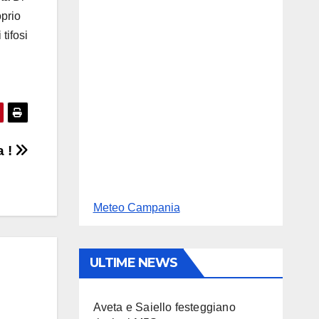
oprio
tifosi
a !
Meteo Campania
ULTIME NEWS
Aveta e Saiello festeggiano