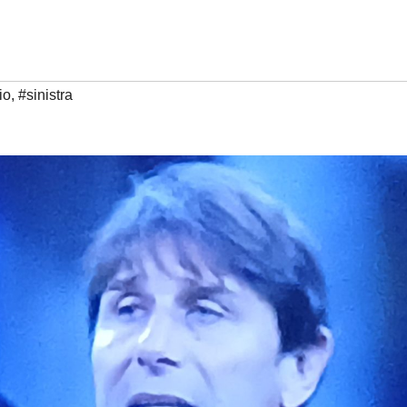
io
,
#sinistra