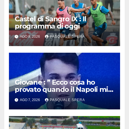
Castel di Sangro IX : Il
programma di oggi
AGO 8, 2026
PASQUALE SPERA
Giovane : ” Ecco cosa ho
provato quando il Napoli mi
ha chiamato !”
AGO 7, 2026
PASQUALE SPERA