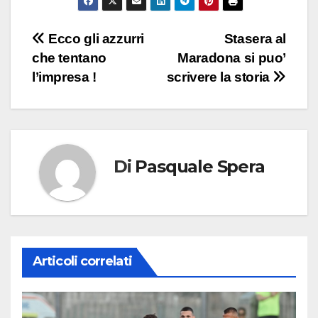
Navigazione
Ecco gli azzurri
Stasera al
che tentano
Maradona si puo’
articoli
l’impresa !
scrivere la storia
Di
Pasquale Spera
Articoli correlati