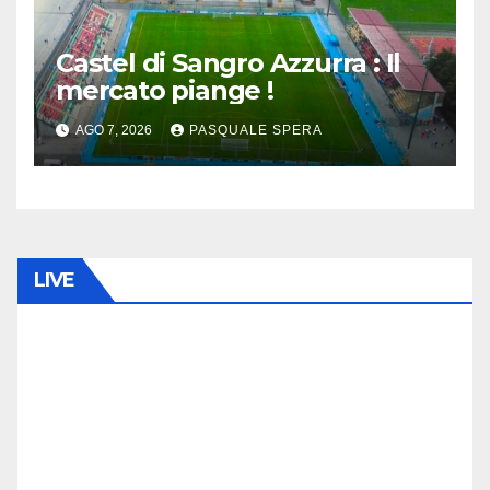
Castel di Sangro Azzurra : Il
mercato piange !
AGO 7, 2026
PASQUALE SPERA
LIVE