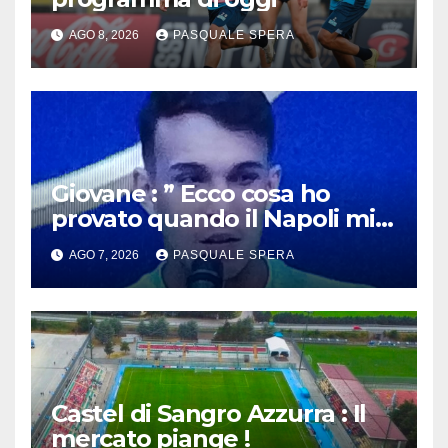
AGO 8, 2026
PASQUALE SPERA
Giovane : ” Ecco cosa ho
provato quando il Napoli mi
ha chiamato !”
AGO 7, 2026
PASQUALE SPERA
Castel di Sangro Azzurra : Il
mercato piange !