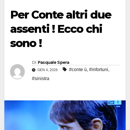
Per Conte altri due
assenti ! Ecco chi
sono !
Di
Pasquale Spera
#conte ù
,
#infortuni
,
GEN 4, 2026
#sinistra