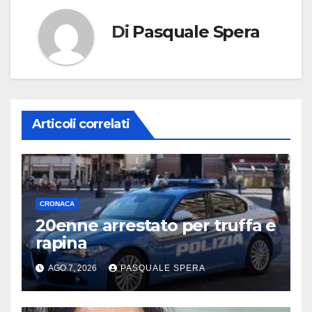
Di
Pasquale Spera
Articoli correlati
CRONACA
20enne arrestato per truffa e
rapina
AGO 7, 2026
PASQUALE SPERA