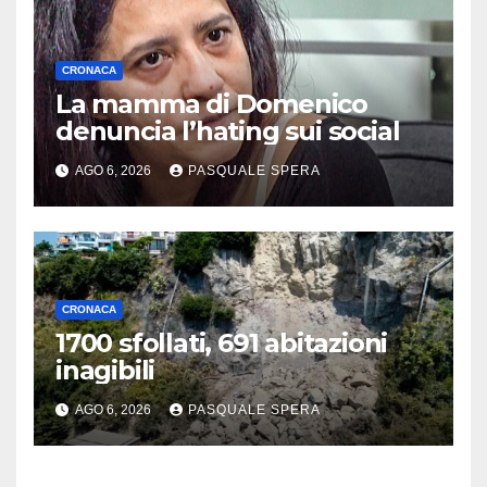
CRONACA
La mamma di Domenico
denuncia l’hating sui social
AGO 6, 2026
PASQUALE SPERA
CRONACA
1700 sfollati, 691 abitazioni
inagibili
AGO 6, 2026
PASQUALE SPERA