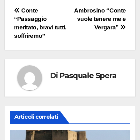
Navigazione
Conte
Ambrosino “Conte
“Passaggio
vuole tenere me e
articoli
meritato, bravi tutti,
Vergara”
soffriremo”
Di
Pasquale Spera
Articoli correlati