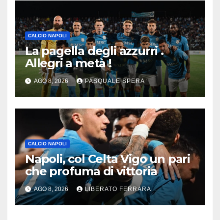
CALCIO NAPOLI
La pagella degli azzurri .
Allegri a metà !
AGO 8, 2026
PASQUALE SPERA
CALCIO NAPOLI
Napoli, col Celta Vigo un pari
che profuma di vittoria
AGO 8, 2026
LIBERATO FERRARA