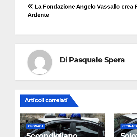
Navigazione
La Fondazione Angelo Vassallo crea
Ardente
articoli
Di
Pasquale Spera
Articoli correlati
CRONACA
CRONAC
Secondigliano,
Solo