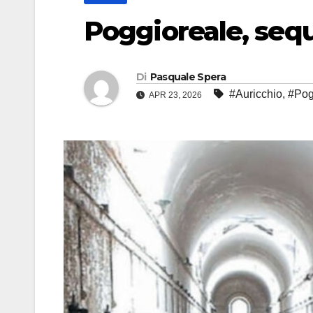
Poggioreale, sequ
Di
Pasquale Spera
#Auricchio
,
#Pog
APR 23, 2026