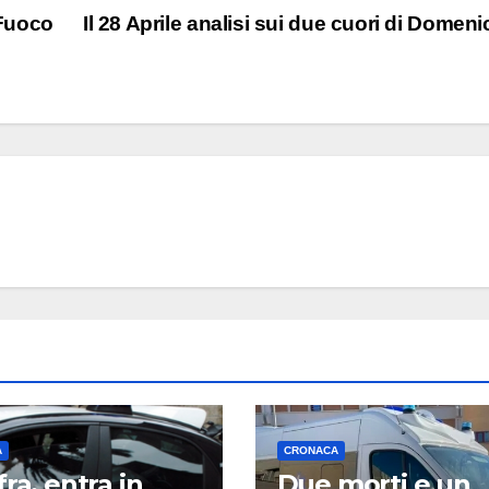
 Fuoco
Il 28 Aprile analisi sui due cuori di Domen
A
CRONACA
fra, entra in
Due morti e un