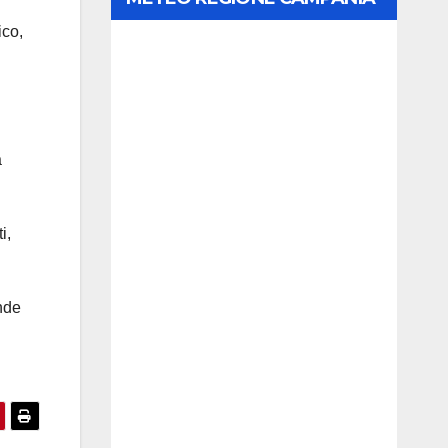
ico,
a
i,
ende