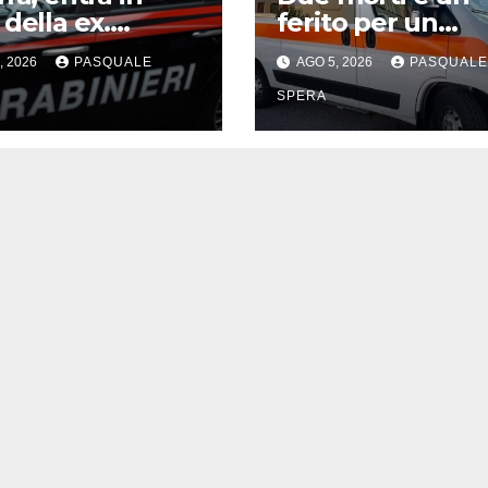
 della ex.
ferito per un
stato
incidente a
, 2026
PASQUALE
AGO 5, 2026
PASQUALE
Benevento
SPERA