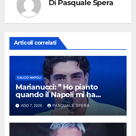
Di
Pasquale Spera
Articoli correlati
CALCIO NAPOLI
Marianucci: ” Ho pianto
quando il Napoli mi ha
chiamato !”
AGO 7, 2026
PASQUALE SPERA