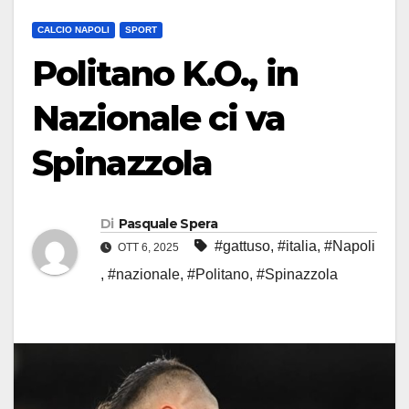
CALCIO NAPOLI
SPORT
Politano K.O., in
Nazionale ci va
Spinazzola
Di
Pasquale Spera
#gattuso
,
#italia
,
#Napoli
OTT 6, 2025
,
#nazionale
,
#Politano
,
#Spinazzola