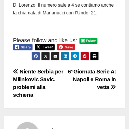
Di Lorenzo. Il numero sale a 4 se contiamo anche
la chiamata di Marianucci con l’Under 21.
Please follow and like us:
Navigazione
Niente Serbia per
6°Giornata Serie A:
Milinkovic Savic,
Napoli e Roma in
articoli
problemi alla
vetta
schiena