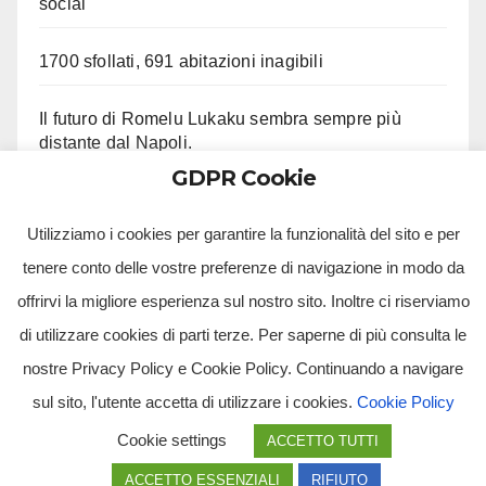
social
1700 sfollati, 691 abitazioni inagibili
Il futuro di Romelu Lukaku sembra sempre più
distante dal Napoli.
GDPR Cookie
Le ultime su Beukema e Gilmour
Utilizziamo i cookies per garantire la funzionalità del sito e per
tenere conto delle vostre preferenze di navigazione in modo da
offrirvi la migliore esperienza sul nostro sito. Inoltre ci riserviamo
di utilizzare cookies di parti terze. Per saperne di più consulta le
nostre Privacy Policy e Cookie Policy. Continuando a navigare
sul sito, l'utente accetta di utilizzare i cookies.
Cookie Policy
Tv Multimidia Srl - Via Giulio Natta, SNC, 80126, Napoli (NA).
Cookie settings
ACCETTO TUTTI
Tvmtv.it è un portale gestito da TV MULTIMIDIA S.R.L. - Partita iva 10239261216 - Tg Luna testata
giornalistica registrata presso il Tribunale di Santa Maria Capua Vetere CE. Tutti i diritti riservati.
ACCETTO ESSENZIALI
RIFIUTO