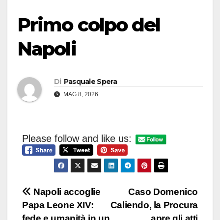
Primo colpo del
Napoli
Di
Pasquale Spera
MAG 8, 2026
Please follow and like us:
Navigazione
Napoli accoglie
Caso Domenico
Papa Leone XIV:
Caliendo, la Procura
articoli
fede e umanità in un
apre gli atti