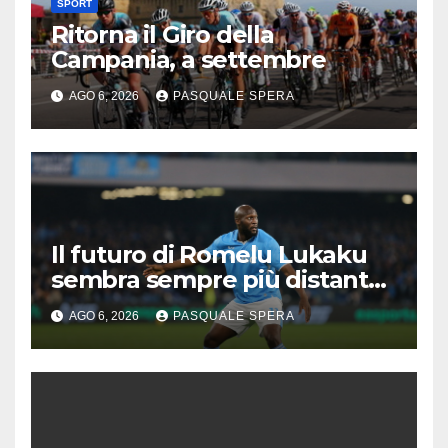
SPORT
Ritorna il Giro della
Campania, a settembre
AGO 6, 2026
PASQUALE SPERA
Il futuro di Romelu Lukaku
sembra sempre più distante
dal Napoli.
AGO 6, 2026
PASQUALE SPERA