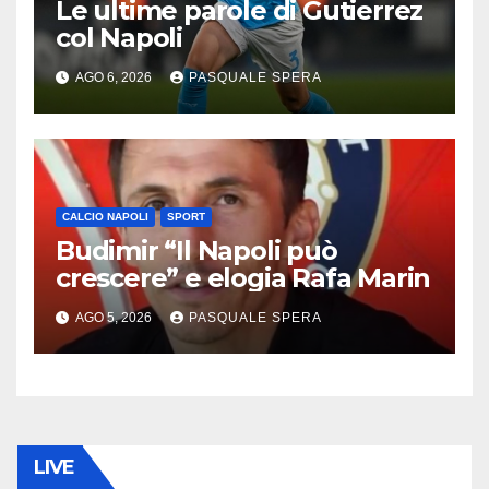
Le ultime parole di Gutierrez
col Napoli
AGO 6, 2026
PASQUALE SPERA
CALCIO NAPOLI
SPORT
Budimir “Il Napoli può
crescere” e elogia Rafa Marin
AGO 5, 2026
PASQUALE SPERA
LIVE