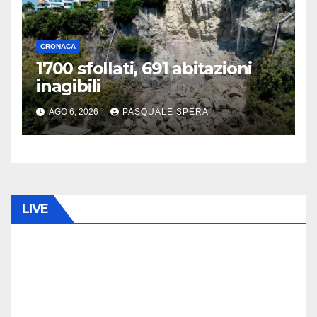
CRONACA
1700 sfollati, 691 abitazioni
inagibili
AGO 6, 2026
PASQUALE SPERA
LIVE