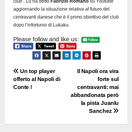
club”.
Lo ha detto
Fabrizio Romano
su Youtube
aggiornando la situazione relativa al futuro del
centravanti danese che è il primo obiettivo del club
dopo l’infortunio di Lukaku.
Please follow and like us:
Navigazione
Un top player
Il Napoli ora vira
offerto al Napoli di
forte sul
articoli
Conte !
centravanti: mai
abbandonata però
la pista Juanlu
Sanchez