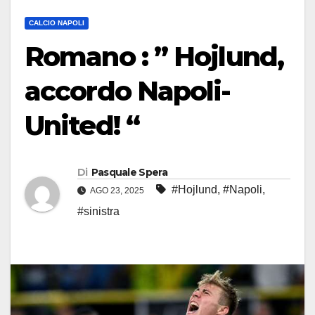
CALCIO NAPOLI
Romano : ” Hojlund,
accordo Napoli-
United! “
Di
Pasquale Spera
#Hojlund
,
#Napoli
,
AGO 23, 2025
#sinistra