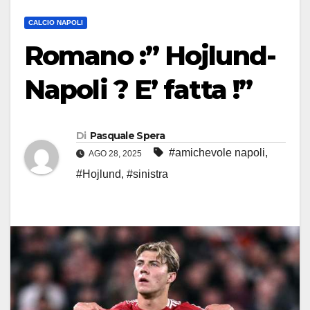
CALCIO NAPOLI
Romano :” Hojlund-
Napoli ? E’ fatta !”
Di
Pasquale Spera
#amichevole napoli
,
AGO 28, 2025
#Hojlund
,
#sinistra