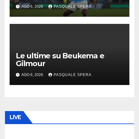
dal Napoli.
AGO 6, 2026
PASQUALE SPERA
Le ultime su Beukema e
Gilmour
AGO 6, 2026
PASQUALE SPERA
LIVE