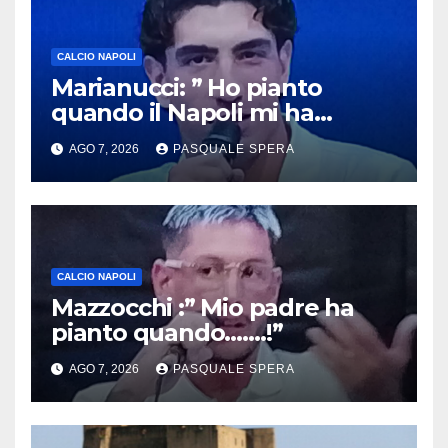
CALCIO NAPOLI
Marianucci: ” Ho pianto
quando il Napoli mi ha
chiamato !”
AGO 7, 2026
PASQUALE SPERA
CALCIO NAPOLI
Mazzocchi :” Mio padre ha
pianto quando…….!”
AGO 7, 2026
PASQUALE SPERA