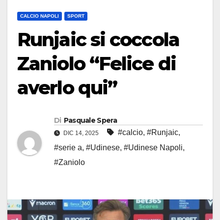
CALCIO NAPOLI
SPORT
Runjaic si coccola
Zaniolo “Felice di
averlo qui”
Di
Pasquale Spera
#calcio
,
#Runjaic
,
DIC 14, 2025
#serie a
,
#Udinese
,
#Udinese Napoli
,
#Zaniolo