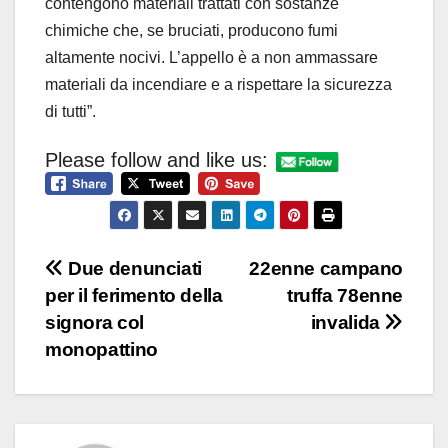
contengono materiali trattati con sostanze
chimiche che, se bruciati, producono fumi
altamente nocivi. L’appello è a non ammassare
materiali da incendiare e a rispettare la sicurezza
di tutti”.
Please follow and like us:
Navigazione
Due denunciati
22enne campano
per il ferimento della
truffa 78enne
articoli
signora col
invalida
monopattino