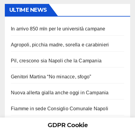
ULTIME NEWS
In arrivo 850 mln per le università campane
Agropoli, picchia madre, sorella e carabinieri
Pil, crescono sia Napoli che la Campania
Genitori Martina “No minacce, sfogo”
Nuova allerta gialla anche oggi in Campania
Fiamme in sede Consiglio Comunale Napoli
GDPR Cookie
Castello di Cisterna, carabinieri controllano
agenzie funebri