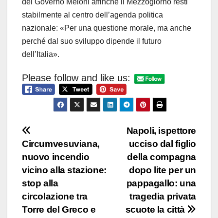
del Governo Meloni affinché il Mezzogiorno resti
stabilmente al centro dell’agenda politica
nazionale: «Per una questione morale, ma anche
perché dal suo sviluppo dipende il futuro
dell’Italia».
Please follow and like us:
Navigazione
Napoli, ispettore
Circumvesuviana,
ucciso dal figlio
articoli
nuovo incendio
della compagna
vicino alla stazione:
dopo lite per un
stop alla
pappagallo: una
circolazione tra
tragedia privata
Torre del Greco e
scuote la città