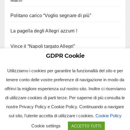
Marin
Politano carico “Voglio segnare di più”
La pagella degli Allegri azzurri !
Vince il “Napoli targato Allegri”
GDPR Cookie
Stiamo Allegri !
Utilizziamo i cookies per garantire la funzionalità del sito e per
tenere conto delle vostre preferenze di navigazione in modo da
offrirvi la migliore esperienza sul nostro sito. Inoltre ci riserviamo
di utilizzare cookies di parti terze. Per saperne di più consulta le
nostre Privacy Policy e Cookie Policy. Continuando a navigare
sul sito, l'utente accetta di utilizzare i cookies.
Cookie Policy
Tv Multimidia Srl - Via Giulio Natta, SNC, 80126, Napoli (NA).
Cookie settings
ACCETTO TUTTI
Tvmtv.it è un portale gestito da TV MULTIMIDIA S.R.L. - Partita iva 10239261216 - Tg Luna testata