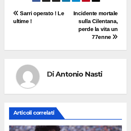
Navigazione
Sarri operato ! Le
Incidente mortale
ultime !
sulla Cilentana,
articoli
perde la vita un
77enne
Di
Antonio Nasti
Articoli correlati