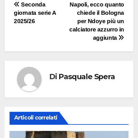
Navigazione
Seconda
Napoli, ecco quanto
giornata serie A
chiede il Bologna
articoli
2025/26
per Ndoye più un
calciatore azzurro in
aggiunta
Di
Pasquale Spera
Articoli correlati