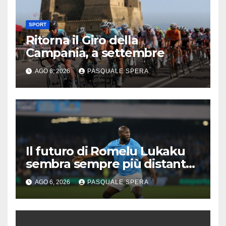
SPORT
Ritorna il Giro della
Campania, a settembre
AGO 6, 2026
PASQUALE SPERA
Il futuro di Romelu Lukaku
sembra sempre più distante
dal Napoli.
AGO 6, 2026
PASQUALE SPERA