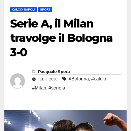
CALCIO NAPOLI
SPORT
Serie A, il Milan
travolge il Bologna
3-0
Di
Pasquale Spera
#Bologna
,
#calcio
,
FEB 3, 2026
#Milan
,
#serie a