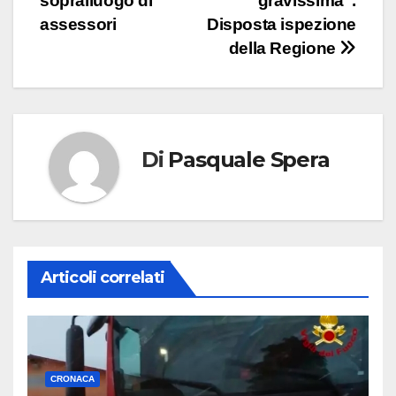
sopralluogo di
gravissima”.
assessori
Disposta ispezione
della Regione
Di
Pasquale Spera
Articoli correlati
CRONACA