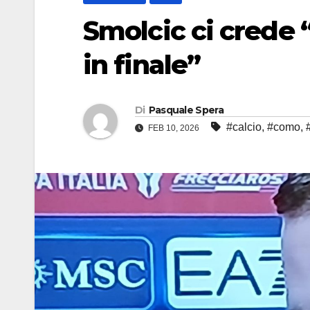
Smolcic ci crede 
in finale”
Di
Pasquale Spera
#calcio
,
#como
,
FEB 10, 2026