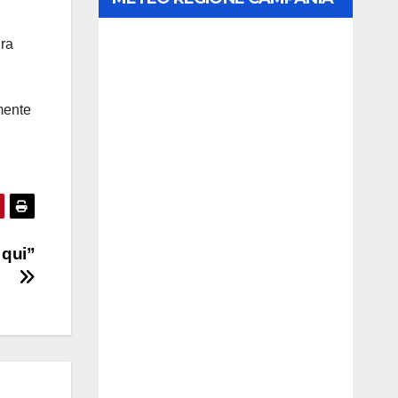
ura
mente
 qui”