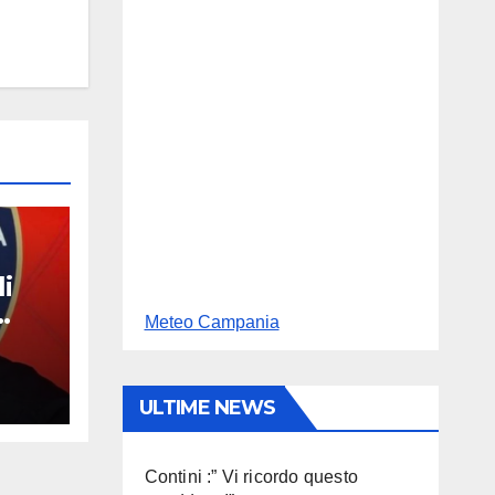
i
Meteo Campania
n
ULTIME NEWS
Contini :” Vi ricordo questo