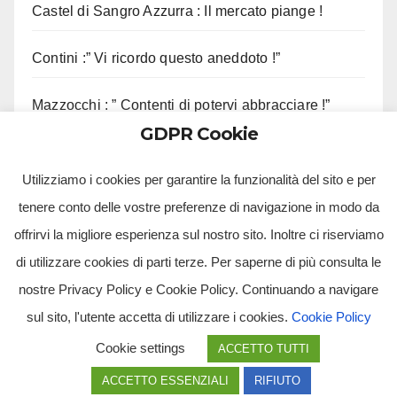
Castel di Sangro Azzurra : Il mercato piange !
Contini :” Vi ricordo questo aneddoto !”
Mazzocchi : ” Contenti di potervi abbracciare !”
GDPR Cookie
Sorrento, sequestrato complesso eliportuale
Utilizziamo i cookies per garantire la funzionalità del sito e per
tenere conto delle vostre preferenze di navigazione in modo da
offrirvi la migliore esperienza sul nostro sito. Inoltre ci riserviamo
di utilizzare cookies di parti terze. Per saperne di più consulta le
nostre Privacy Policy e Cookie Policy. Continuando a navigare
sul sito, l'utente accetta di utilizzare i cookies.
Cookie Policy
Tv Multimidia Srl - Via Giulio Natta, SNC, 80126, Napoli (NA).
Cookie settings
ACCETTO TUTTI
Tvmtv.it è un portale gestito da TV MULTIMIDIA S.R.L. - Partita iva 10239261216 - Tg Luna testata
giornalistica registrata presso il Tribunale di Santa Maria Capua Vetere CE. Tutti i diritti riservati.
ACCETTO ESSENZIALI
RIFIUTO