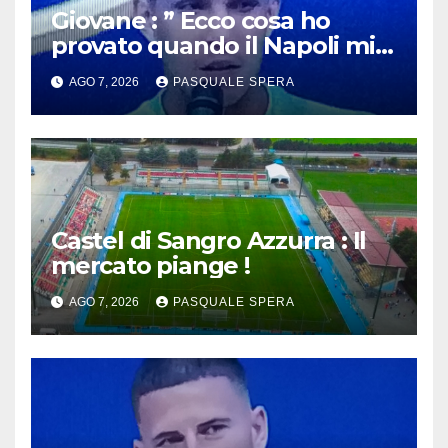
Giovane : ” Ecco cosa ho
provato quando il Napoli mi
ha chiamato !”
AGO 7, 2026
PASQUALE SPERA
Castel di Sangro Azzurra : Il
mercato piange !
AGO 7, 2026
PASQUALE SPERA