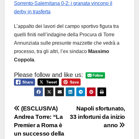
Sorrento-Salernitana 0-2: i granata vincono il
derby in trasferta
L’appalto dei lavori del campo sportivo figura tra
quelli finiti nell’indagine della Procura di Torre
Annunziata sulle presunte mazzette che vedrà a
processo, tra gli altri, l’ex sindaco
Massimo
Coppola
.
Please follow and like us:
Navigazione
(ESCLUSIVA)
Napoli sfortunato,
Andrea Torre: “La
33 infortuni da inizio
articoli
Premier a Roma è
anno
un successo della