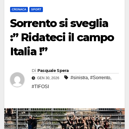
CRONACA
SPORT
Sorrento si sveglia
:” Ridateci il campo
Italia !”
Di
Pasquale Spera
#sinistra
,
#Sorrento
,
GEN 30, 2026
#TIFOSI