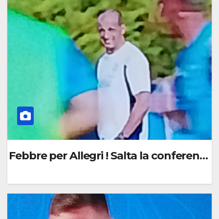
O
M
M
E
N
T
O
Febbre per Allegri ! Salta la conferenza !
0
C
O