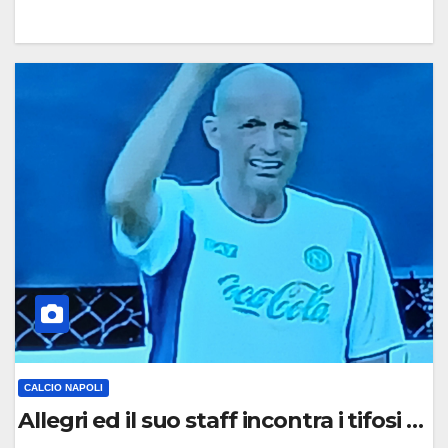
0
C
O
M
M
E
N
T
O
CALCIO NAPOLI
Allegri ed il suo staff incontra i tifosi a 