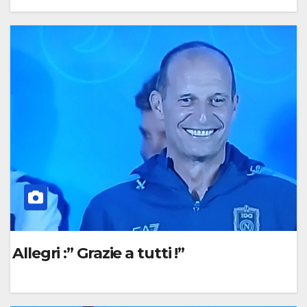
0
C
O
M
M
E
N
T
O
Allegri :” Grazie a tutti !”
0