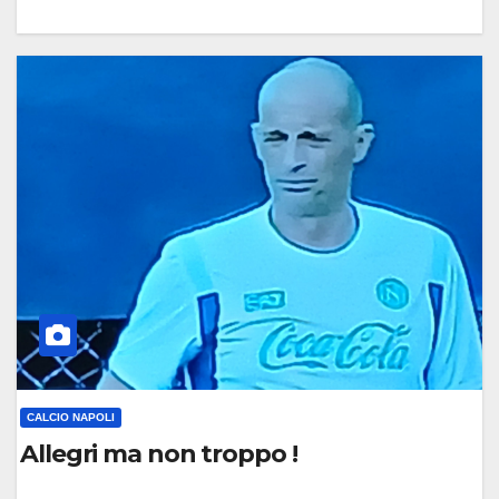
0
C
O
M
M
E
N
T
O
CALCIO NAPOLI
Allegri ma non troppo !