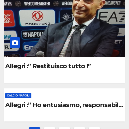
E
N
T
O
Allegri :” Restituisco tutto !”
0
C
CALCIO NAPOLI
O
Allegri :” Ho entusiasmo, responsabilità
M
M
E
0
N