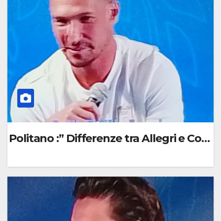
M
M
E
N
T
O
Politano :” Differenze tra Allegri e Conte 
0
C
O
M
M