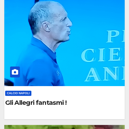
C
O
M
M
E
N
T
O
CALCIO NAPOLI
Gli Allegri fantasmi !
0
C