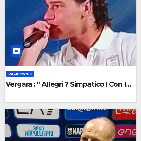
E
N
T
O
CALCIO NAPOLI
Vergara : ” Allegri 
0
C
O
M
M