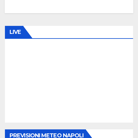
0
C
O
LIVE
M
M
E
N
T
O
PREVISIONI METEO NAPOLI