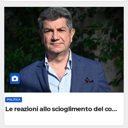
0
C
O
M
M
E
N
T
O
POLITICA
Le reazioni allo scioglimento del comune
0