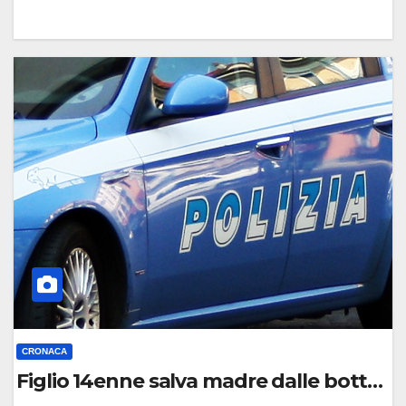
0
C
O
M
M
E
N
T
O
CRONACA
Figlio 14enne salva madre dalle botte d