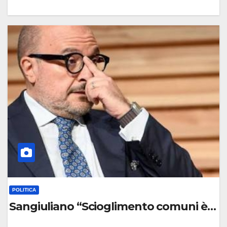
0
C
O
M
M
E
N
T
O
POLITICA
Sangiuliano “Scioglimento comuni è per