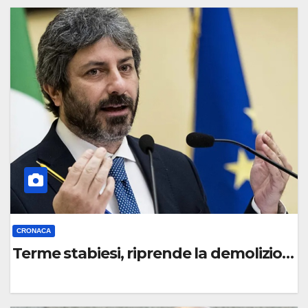
C
O
M
M
E
N
T
O
CRONACA
Terme stabiesi, riprende la demolizione
0