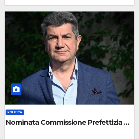
0
C
O
M
M
E
N
T
O
POLITICA
Nominata Commissione Prefettizia per