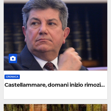
O
M
M
E
N
T
O
CRONACA
Castellammare, domani inizio rimozione 
0
C