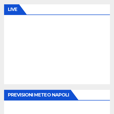
degli
M
M
LIVE
articoli
E
N
T
O
PREVISIONI METEO NAPOLI