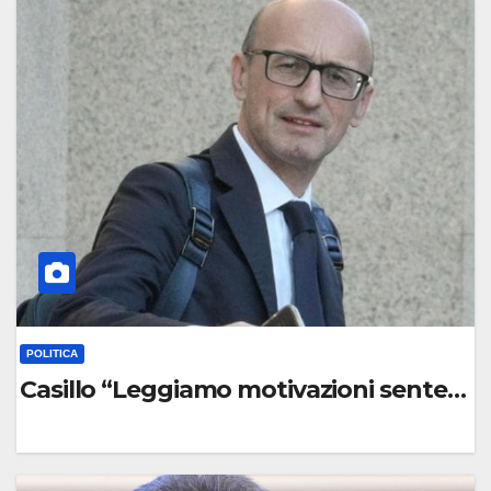
C
O
M
M
E
N
T
O
POLITICA
Casillo “Leggiamo motivazioni sentenz
0
C