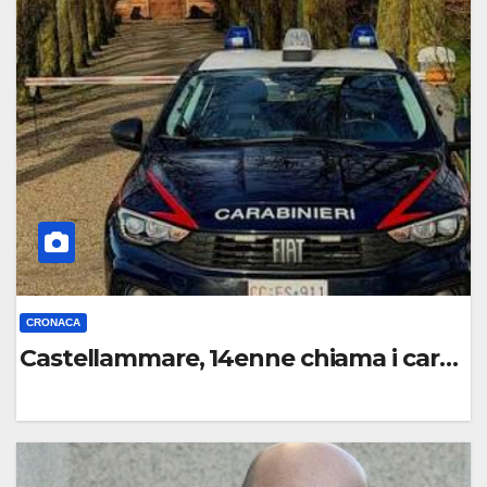
O
M
M
E
N
T
O
CRONACA
Castellammare, 14enne chiama i carabin
0
C
O