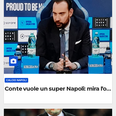
O
M
M
E
N
T
O
CALCIO NAPOLI
Conte vuole un super Napoli: mira l’obiet
0
C