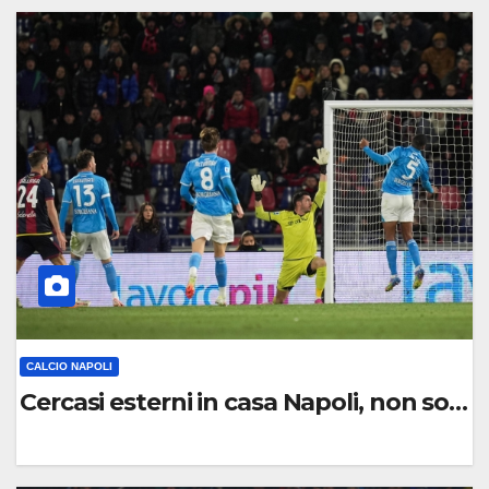
C
O
M
M
E
N
T
O
CALCIO NAPOLI
Cercasi esterni in casa Napoli, non solo
0