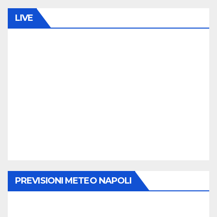
degli
M
M
LIVE
articoli
E
N
T
O
PREVISIONI METEO NAPOLI