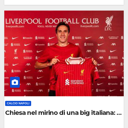
0
C
O
M
M
E
N
T
O
CALCIO NAPOLI
Chiesa nel mirino di una big italiana: ecc