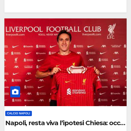
0
C
O
M
M
E
N
T
O
CALCIO NAPOLI
Napoli, resta viva l’ipotesi Chiesa: occhi