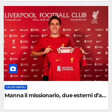
0
C
O
M
M
E
N
T
O
CALCIO NAPOLI
Manna il missionario, due esterni d’attac
0