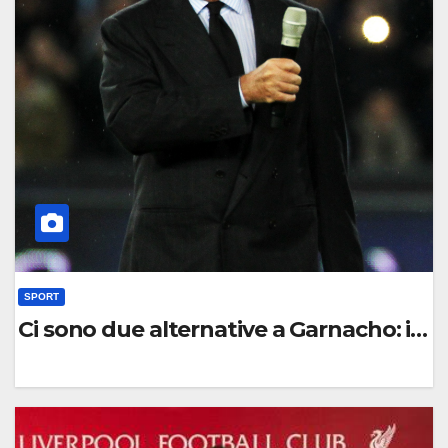
O
M
M
E
N
T
O
SPORT
Ci sono due alternative a Garnacho: i n
0
C
O