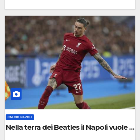
0
C
O
M
M
E
N
T
O
CALCIO NAPOLI
Nella terra dei Beatles il Napoli vuole i