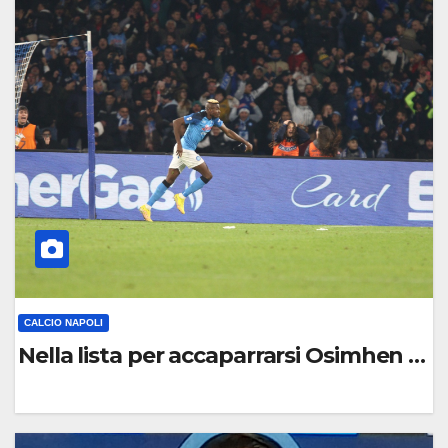
C
O
M
M
E
N
T
O
CALCIO NAPOLI
Nella lista per accaparrarsi Osimhen spu
0
C