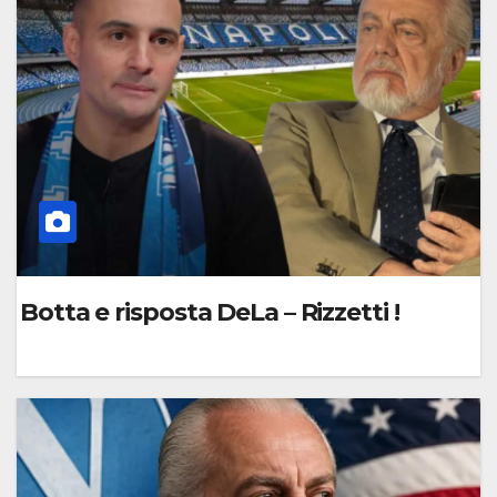
M
M
E
N
T
O
Botta e risposta DeLa – Rizzetti !
0
C
O
M
M