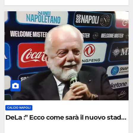
0
C
O
M
M
E
N
T
O
CALCIO NAPOLI
DeLa :” Ecco come sarà il nuovo stadio !”