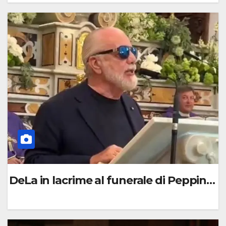
0
C
O
M
M
E
N
T
O
DeLa in lacrime al funerale di Peppino di 
0
C