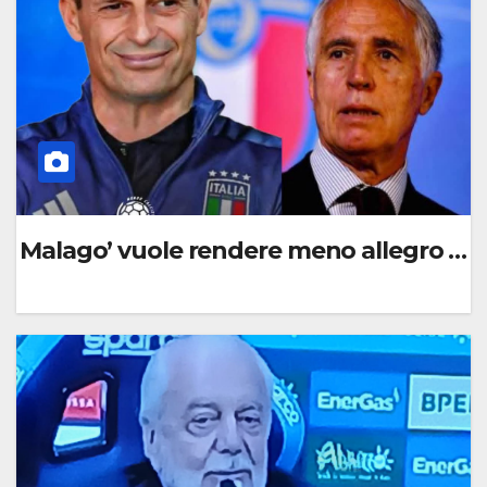
E
N
T
O
Malago’ vuole rendere meno allegro De
0
C
O
M
M
E
N