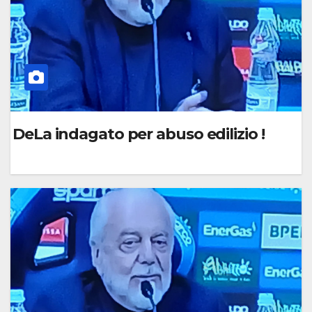
T
O
DeLa indagato per abuso edilizio !
0
C
O
M
M
E
N
T