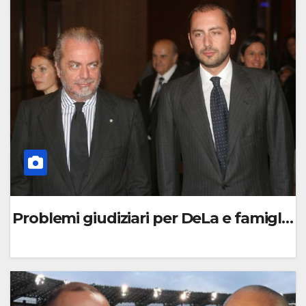
O
M
M
E
N
T
O
Problemi giudiziari per DeLa e famiglia !
0
C
O