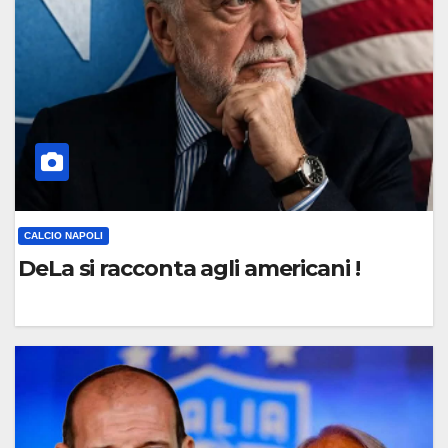
E
N
T
O
CALCIO NAPOLI
DeLa si racconta agli americani !
0
C
O
M
M