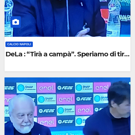
O
CALCIO NAPOLI
DeLa : “Tirà a campà”. Speriamo di tirar
0
C
O
M
M
E
N
T
O